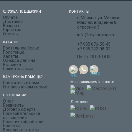
СЛУЖБА ПОДДЕРЖКИ
КОНТАКТЫ
Оплата
г. Москва, ул. Миклухо-
Доставка
Маклая, владение 8,
Возврат
строение 3
Гарантия
Отзывы
info@myfloraison.ru
КАТАЛОГ
+7 985 076-55-45
Постельное белье
+7 985 222-08-03
Полотенца
Халаты
Пн-Пт 10.00-18.00
Одежда для сна
Вышивка
Пошив на заказ
ВАМ НУЖНА ПОМОЩЬ?
Мы принимаем к оплате:
Свяжитесь с нами
Отправьте нам письмо
О КОМПАНИИ
О нас
Доставка:
Реквизиты
Договор оферта
Пользовательское
соглашение
Политика обработки
Новости
Вопросы и ответы