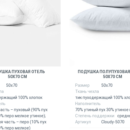
УШКА ПУХОВАЯ ОТЕЛЬ
ПОДУШКА ПОЛУПУХОВАЯ
50Х70 СМ
50Х70 СМ
50х70
Размер
50х70
ла
Ткань чехла
ержащий 100% хлопок
тик пуходержащий 100% хл
ель
Наполнитель
асть – пуховый (90% пух
70% утиный пух 30% утиное
0% перо мелкое утиное);
Степень поддержки
средн
я часть – перо (10% пух
Артикул
Сloudy-5070
0% перо мелкое)