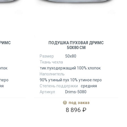
ДРИМС
ПОДУШКА ПУХОВАЯ ДРИМС
50Х80 СМ
Размер
50х80
Ткань чехла
опок
тик пуходержащий 100% хлопок
Наполнитель
 перо
90% утиный пух 10% утиное перо
яя
Степень поддержки
средняя
Артикул
Drims-5080
под заказ
8 896 ₽