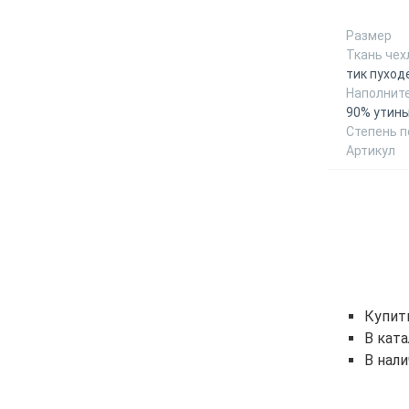
Размер
Ткань чех
тик пуход
Наполнит
90% утины
Степень 
Артикул
Купит
В кат
В нал