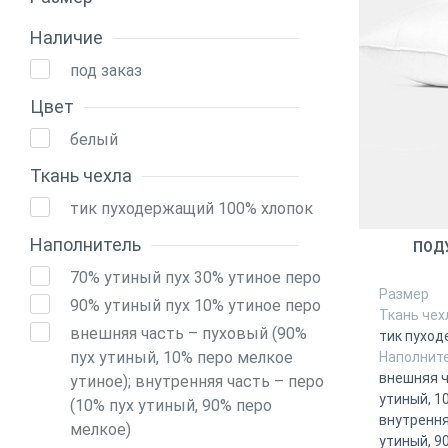
Наличие
под заказ
Цвет
белый
Ткань чехла
тик пуходержащий 100% хлопок
Наполнитель
ПОД
70% утиный пух 30% утиное перо
Размер
90% утиный пух 10% утиное перо
Ткань чех
внешняя часть – пуховый (90%
тик пуход
пух утиный, 10% перо мелкое
Наполнит
внешняя ч
утиное); внутренняя часть – перо
утиный, 1
(10% пух утиный, 90% перо
внутрення
мелкое)
утиный, 9