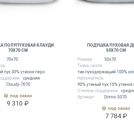
А ПОЛУПУХОВАЯ КЛАУДИ
ПОДУШКА ПУХОВАЯ 
70Х70 СМ
50Х70 СМ
70х70
Размер
50х70
ель
Ткань чехла
й пух 30% утиное перо
тик пуходержащий 100% хл
поддержки
средняя
Наполнитель
Сloudy-7070
90% утиный пух 10% утиное
Степень поддержки
средн
под заказ
Артикул
Drims-5070
9 310 ₽
под заказ
7 784 ₽