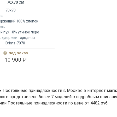
70Х70 СМ
70х70
ла
ержащий 100% хлопок
ель
й пух 10% утиное перо
поддержки
средняя
Drims-7070
под заказ
10 900 ₽
ь Постельные принадлежности в Москве в интернет магази
алоге представлено более 7 моделей с подробным описани
ичии Постельные принадлежности по цене от 4482 руб.