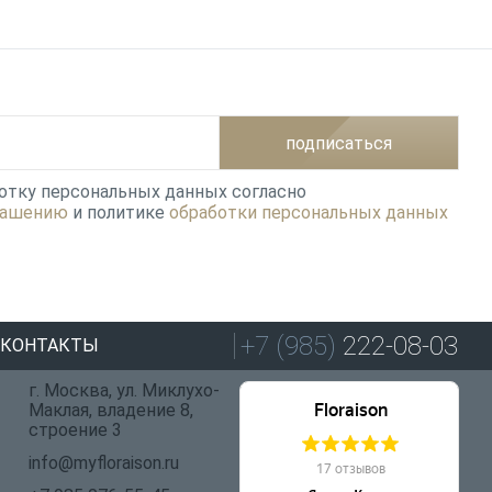
подписаться
ботку персональных данных согласно
лашению
и политике
обработки персональных данных
+7 (985)
222-08-03
КОНТАКТЫ
г. Москва, ул. Миклухо-
Маклая, владение 8,
строение 3
info@myfloraison.ru