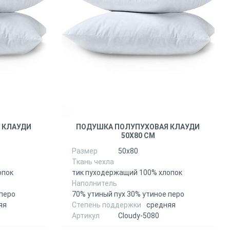
 КЛАУДИ
ПОДУШКА ПОЛУПУХОВАЯ КЛАУДИ
50Х80 СМ
Размер
50х80
Ткань чехла
опок
тик пуходержащий 100% хлопок
Наполнитель
 перо
70% утиный пух 30% утиное перо
яя
Степень поддержки
средняя
Артикул
Сloudy-5080