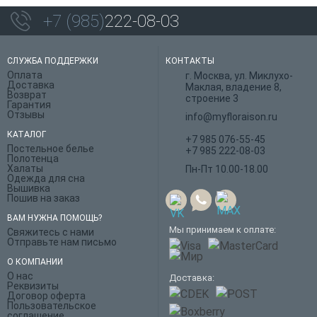
+7 (985)
222-08-03
СЛУЖБА ПОДДЕРЖКИ
КОНТАКТЫ
Оплата
г. Москва, ул. Миклухо-
Доставка
Маклая, владение 8,
Возврат
строение 3
Гарантия
Отзывы
info@myfloraison.ru
КАТАЛОГ
+7 985 076-55-45
Постельное белье
+7 985 222-08-03
Полотенца
Халаты
Пн-Пт 10.00-18.00
Одежда для сна
Вышивка
Пошив на заказ
ВАМ НУЖНА ПОМОЩЬ?
Мы принимаем к оплате:
Свяжитесь с нами
Отправьте нам письмо
О КОМПАНИИ
О нас
Доставка:
Реквизиты
Договор оферта
Пользовательское
соглашение