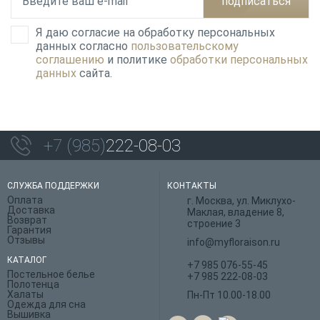
подписаться
Я даю согласие на обработку персональных
данных согласно
пользовательскому
соглашению
и политике
обработки персональных
данных
сайта.
+7 (985)
222-08-03
СЛУЖБА ПОДДЕРЖКИ
КОНТАКТЫ
Оплата
г. Москва, ул. Миклухо-
Доставка
Маклая, владение 8,
Возврат
строение 3
Гарантия
Отзывы
info@myfloraison.ru
КАТАЛОГ
+7 985 076-55-45
Постельное белье
+7 985 222-08-03
Полотенца
Халаты
Пн-Пт 10.00-18.00
Одежда для сна
Вышивка