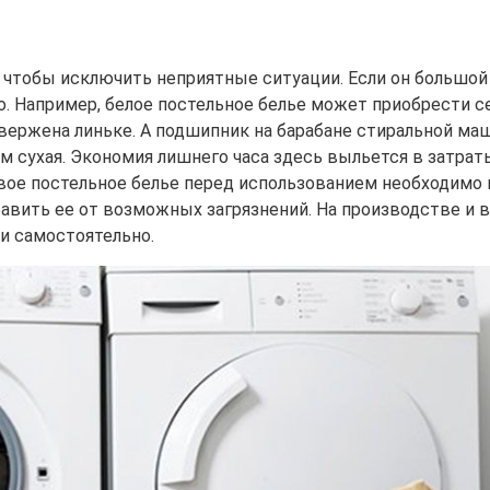
чтобы исключить неприятные ситуации. Если он большой 
го. Например, белое постельное белье может приобрести 
двержена линьке. А подшипник на барабане стиральной ма
ем сухая. Экономия лишнего часа здесь выльется в затра
Новое постельное белье перед использованием необходи
збавить ее от возможных загрязнений. На производстве и
ти самостоятельно.