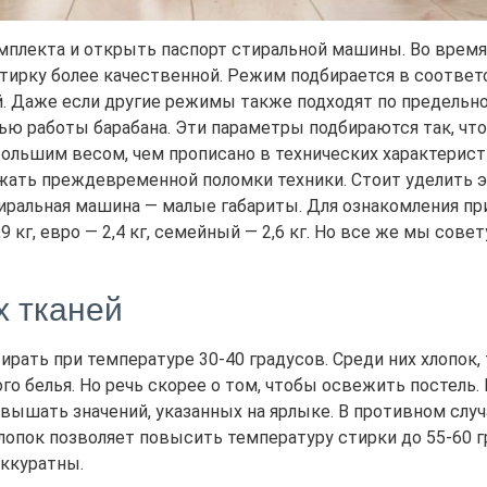
мплекта и открыть паспорт стиральной машины. Во время
 стирку более качественной. Режим подбирается в соотв
 Даже если другие режимы также подходят по предельной
тью работы барабана. Эти параметры подбираются так, чт
ольшим весом, чем прописано в технических характеристик
ать преждевременной поломки техники. Стоит уделить эт
тиральная машина — малые габариты. Для ознакомления 
9 кг, евро — 2,4 кг, семейный — 2,6 кг. Но все же мы сов
х тканей
ть при температуре 30-40 градусов. Среди них хлопок, т
ого белья. Но речь скорее о том, чтобы освежить постель.
вышать значений, указанных на ярлыке. В противном слу
опок позволяет повысить температуру стирки до 55-60 гра
аккуратны.