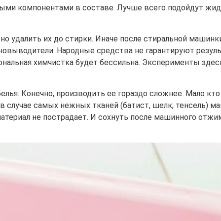
ными компонентами в составе. Лучше всего подойдут жид
жно удалить их до стирки. Иначе после стиральной машинк
овыводители. Народные средства не гарантируют результа
ональная химчистка будет бессильна. Эксперименты здесь
белья. Конечно, производить ее гораздо сложнее. Мало кт
 в случае самых нежных тканей (батист, шелк, тенсель) 
териал не пострадает. И сохнуть после машинного отжим