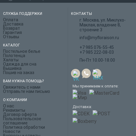
СЛУЖБА ПОДДЕРЖКИ
КОНТАКТЫ
Оплата
г. Москва, ул. Миклухо-
Доставка
Маклая, владение 8,
Возврат
строение 3
Гарантия
Отзывы
info@myfloraison.ru
КАТАЛОГ
+7 985 076-55-45
Постельное белье
+7 985 222-08-03
Полотенца
Халаты
Пн-Пт 10.00-18.00
Одежда для сна
Вышивка
Пошив на заказ
ВАМ НУЖНА ПОМОЩЬ?
Мы принимаем к оплате:
Свяжитесь с нами
Отправьте нам письмо
О КОМПАНИИ
О нас
Доставка:
Реквизиты
Договор оферта
Пользовательское
соглашение
Политика обработки
Новости
Вопросы и ответы