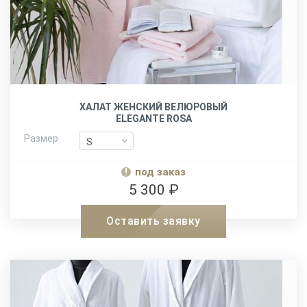
ХАЛАТ ЖЕНСКИЙ ВЕЛЮРОВЫЙ
ELEGANTE ROSA
Размер
S
S
M
M
под заказ
L-XL
L-XL
5 300 ₽
XXL
XXL
Оставить заявку