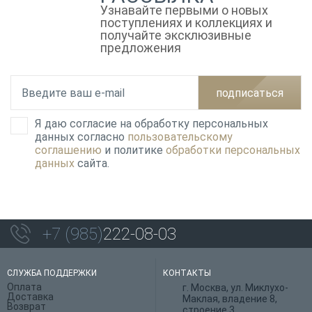
Узнавайте первыми о новых
поступлениях и коллекциях и
получайте эксклюзивные
предложения
подписаться
Я даю согласие на обработку персональных
данных согласно
пользовательскому
соглашению
и политике
обработки персональных
данных
сайта.
+7 (985)
222-08-03
СЛУЖБА ПОДДЕРЖКИ
КОНТАКТЫ
Оплата
г. Москва, ул. Миклухо-
Доставка
Маклая, владение 8,
Возврат
строение 3