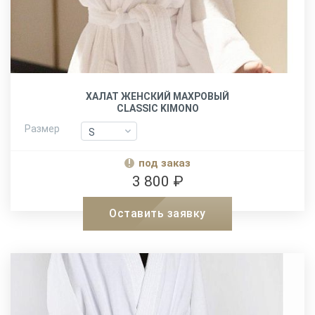
ХАЛАТ ЖЕНСКИЙ МАХРОВЫЙ
CLASSIC KIMONO
Размер
S
S
M
M
под заказ
L-XL
L-XL
3 800 ₽
XXL
XXL
Оставить заявку