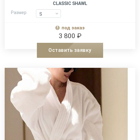
CLASSIC SHAWL
Размер
S
S
M
M
под заказ
L-XL
L-XL
3 800 ₽
XXL
XXL
Оставить заявку