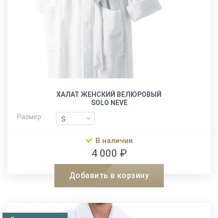
ХАЛАТ ЖЕНСКИЙ ВЕЛЮРОВЫЙ
SOLO NEVE
Размер
S
S
M
M
В наличии
L-XL
L-XL
4 000 ₽
XXL
XXL
Добавить в корзину