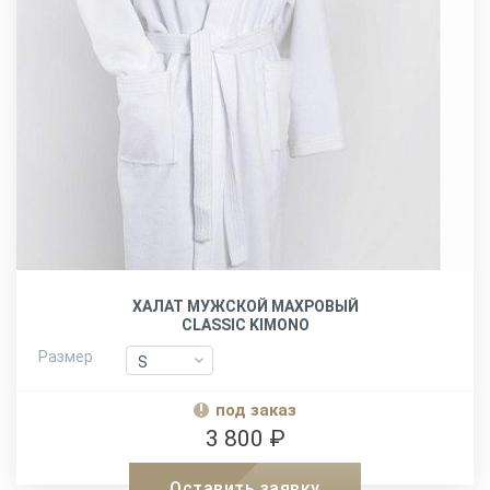
ХАЛАТ МУЖСКОЙ МАХРОВЫЙ
CLASSIC KIMONO
Размер
S
S
M
M
под заказ
L-XL
L-XL
3 800 ₽
XXL
XXL
Оставить заявку