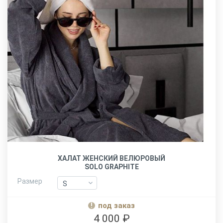
ХАЛАТ ЖЕНСКИЙ ВЕЛЮРОВЫЙ
SOLO GRAPHITE
Размер
S
S
M
M
под заказ
L-XL
L-XL
4 000 ₽