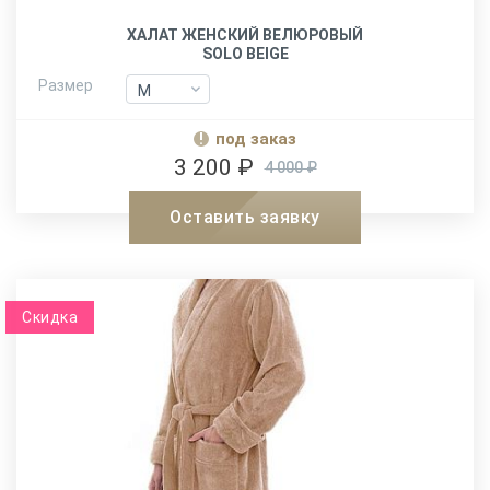
ХАЛАТ ЖЕНСКИЙ ВЕЛЮРОВЫЙ
SOLO BEIGE
Размер
M
M
XXL
XXL
под заказ
3 200 ₽
4 000 ₽
Оставить заявку
Скидка