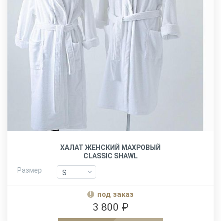
ХАЛАТ ЖЕНСКИЙ МАХРОВЫЙ
CLASSIC SHAWL
Размер
S
S
M
M
под заказ
L-XL
L-XL
3 800 ₽
XXL
XXL