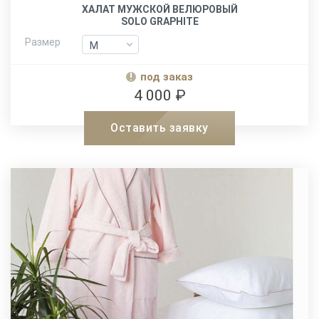
ХАЛАТ МУЖСКОЙ ВЕЛЮРОВЫЙ
SOLO GRAPHITE
Размер
M
M
L-XL
L-XL
под заказ
XXL
XXL
4 000 ₽
Оставить заявку