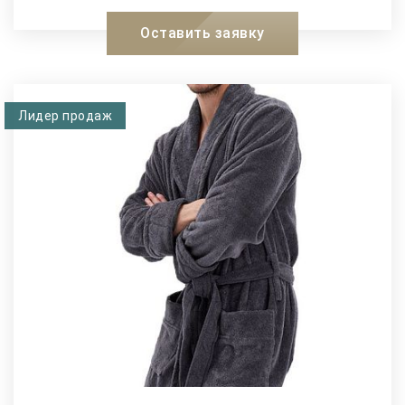
XXL
XXL
Оставить заявку
Лидер продаж