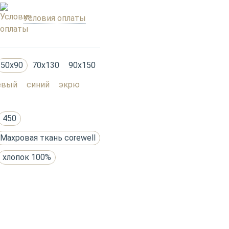
Условия оплаты
50х90
70х130
90х150
евый
синий
экрю
450
Махровая ткань corewell
хлопок 100%