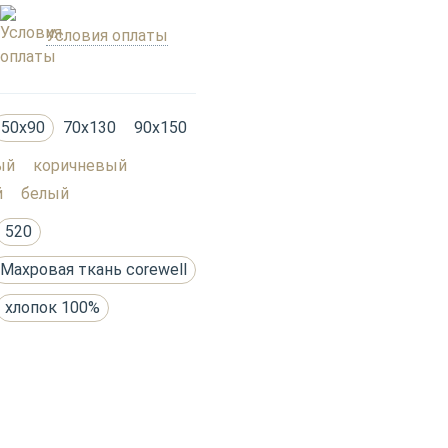
Условия оплаты
50х90
70х130
90х150
ый
коричневый
й
белый
520
Махровая ткань corewell
хлопок 100%