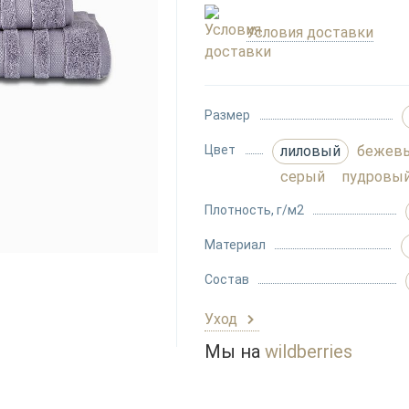
Условия доставки
Размер
Цвет
лиловый
бежев
серый
пудровы
Плотность, г/м2
Материал
Состав
Уход
Мы на
wildberries