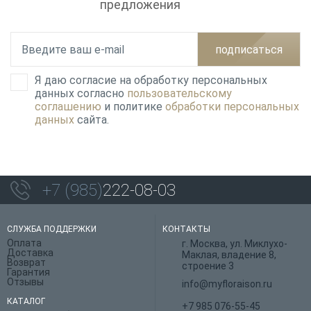
предложения
подписаться
Я даю согласие на обработку персональных
данных согласно
пользовательскому
соглашению
и политике
обработки персональных
данных
сайта.
+7 (985)
222-08-03
СЛУЖБА ПОДДЕРЖКИ
КОНТАКТЫ
Оплата
г. Москва, ул. Миклухо-
Доставка
Маклая, владение 8,
Возврат
строение 3
Гарантия
Отзывы
info@myfloraison.ru
КАТАЛОГ
+7 985 076-55-45