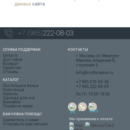
данных
сайта.
+7 (985)
222-08-03
СЛУЖБА ПОДДЕРЖКИ
КОНТАКТЫ
Оплата
г. Москва, ул. Миклухо-
Доставка
Маклая, владение 8,
Возврат
строение 3
Гарантия
Отзывы
info@myfloraison.ru
КАТАЛОГ
+7 985 076-55-45
Постельное белье
+7 985 222-08-03
Полотенца
Халаты
Пн-Пт 10.00-18.00
Одежда для сна
Вышивка
Пошив на заказ
ВАМ НУЖНА ПОМОЩЬ?
Мы принимаем к оплате:
Свяжитесь с нами
Отправьте нам письмо