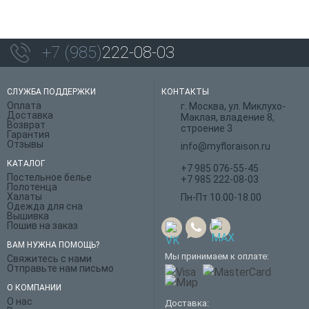
+7 (985)
222-08-03
СЛУЖБА ПОДДЕРЖКИ
КОНТАКТЫ
Оплата
г. Москва, ул. Миклухо-
Доставка
Маклая, владение 8,
Возврат
строение 3
Гарантия
Отзывы
info@myfloraison.ru
КАТАЛОГ
+7 985 076-55-45
Постельное белье
+7 985 222-08-03
Полотенца
Халаты
Пн-Пт 10.00-18.00
Одежда для сна
Вышивка
Пошив на заказ
ВАМ НУЖНА ПОМОЩЬ?
Мы принимаем к оплате:
Свяжитесь с нами
Отправьте нам письмо
О КОМПАНИИ
О нас
Доставка: