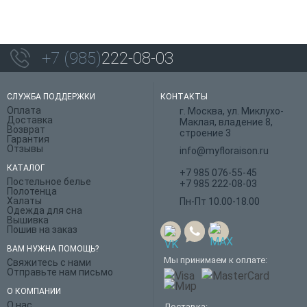
+7 (985)
222-08-03
СЛУЖБА ПОДДЕРЖКИ
КОНТАКТЫ
Оплата
г. Москва, ул. Миклухо-
Доставка
Маклая, владение 8,
Возврат
строение 3
Гарантия
Отзывы
info@myfloraison.ru
КАТАЛОГ
+7 985 076-55-45
Постельное белье
+7 985 222-08-03
Полотенца
Халаты
Пн-Пт 10.00-18.00
Одежда для сна
Вышивка
Пошив на заказ
ВАМ НУЖНА ПОМОЩЬ?
Мы принимаем к оплате:
Свяжитесь с нами
Отправьте нам письмо
О КОМПАНИИ
О нас
Доставка: