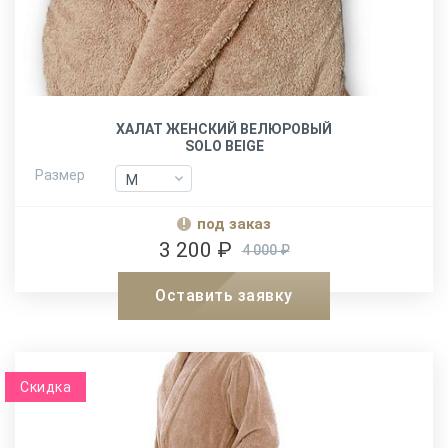
ХАЛАТ ЖЕНСКИЙ ВЕЛЮРОВЫЙ
SOLO BEIGE
Размер
M
M
XXL
XXL
под заказ
3 200 ₽
4 000 ₽
Оставить заявку
Скидка