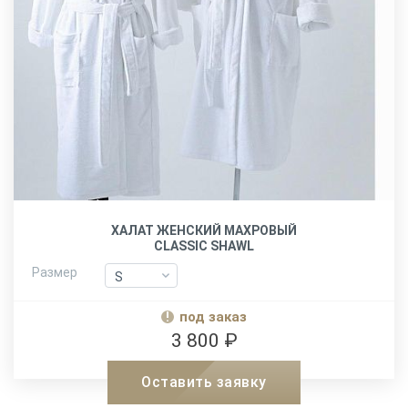
ХАЛАТ ЖЕНСКИЙ МАХРОВЫЙ
CLASSIC SHAWL
Размер
S
S
M
M
под заказ
L-XL
L-XL
3 800 ₽
XXL
XXL
Оставить заявку