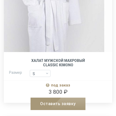
ХАЛАТ МУЖСКОЙ МАХРОВЫЙ
CLASSIC KIMONO
Размер
S
S
M
M
под заказ
L-XL
L-XL
3 800 ₽
XXL
XXL
Оставить заявку