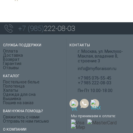
+7 (985)
222-08-03
СЛУЖБА ПОДДЕРЖКИ
КОНТАКТЫ
Оплата
г. Москва, ул. Миклухо-
Доставка
Маклая, владение 8,
Возврат
строение 3
Гарантия
Отзывы
info@myfloraison.ru
КАТАЛОГ
+7 985 076-55-45
Постельное белье
+7 985 222-08-03
Полотенца
Халаты
Пн-Пт 10.00-18.00
Одежда для сна
Вышивка
Пошив на заказ
ВАМ НУЖНА ПОМОЩЬ?
Мы принимаем к оплате:
Свяжитесь с нами
Отправьте нам письмо
О КОМПАНИИ