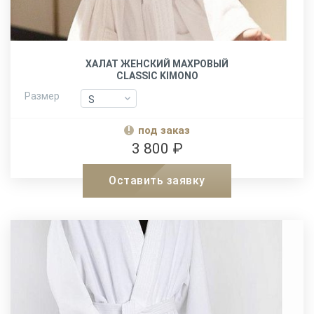
ХАЛАТ ЖЕНСКИЙ МАХРОВЫЙ
CLASSIC KIMONO
Размер
S
S
M
M
под заказ
L-XL
L-XL
3 800 ₽
XXL
XXL
Оставить заявку