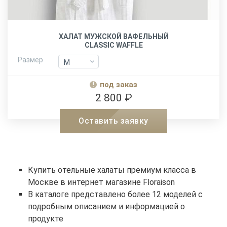
ХАЛАТ МУЖСКОЙ ВАФЕЛЬНЫЙ
CLASSIC WAFFLE
Размер
M
M
L-XL
L-XL
под заказ
XXL
XXL
2 800 ₽
Оставить заявку
Купить отельные халаты премиум класса в
Москве в интернет магазине Floraison
В каталоге представлено более 12 моделей с
подробным описанием и информацией о
продукте