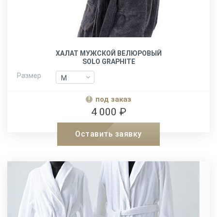
ХАЛАТ МУЖСКОЙ ВЕЛЮРОВЫЙ
SOLO GRAPHITE
Размер
M
M
L-XL
L-XL
под заказ
XXL
XXL
4 000 ₽
Оставить заявку