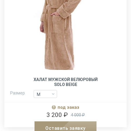
ХАЛАТ МУЖСКОЙ ВЕЛЮРОВЫЙ
SOLO BEIGE
Размер
M
M
L-XL
L-XL
под заказ
XXL
XXL
3 200 ₽
4 000 ₽
Оставить заявку