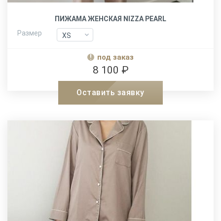
ПИЖАМА ЖЕНСКАЯ NIZZA PEARL
Размер
XS
XS
S
S
под заказ
M
M
8 100 ₽
L
L
Оставить заявку