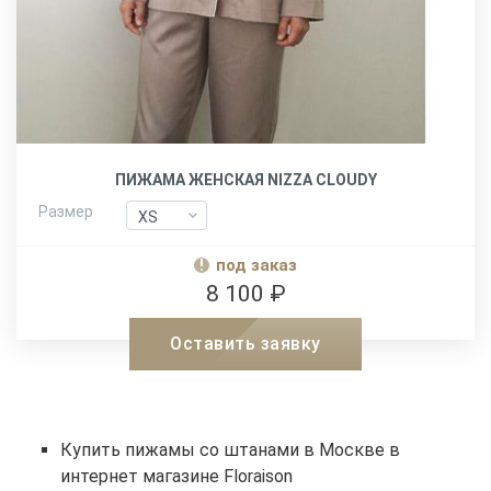
ПИЖАМА ЖЕНСКАЯ NIZZA CLOUDY
Размер
XS
XS
S
S
под заказ
M
M
8 100 ₽
L
L
Оставить заявку
Купить пижамы со штанами в Москве в
интернет магазине Floraison