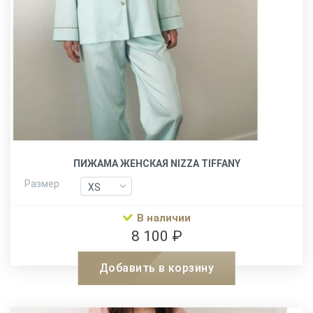
ПИЖАМА ЖЕНСКАЯ NIZZA TIFFANY
Размер
XS
XS
S
S
В наличии
M
M
8 100 ₽
L
L
Добавить в корзину