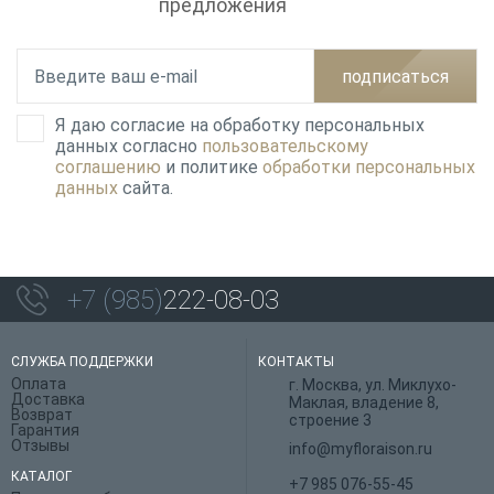
предложения
подписаться
Я даю согласие на обработку персональных
данных согласно
пользовательскому
соглашению
и политике
обработки персональных
данных
сайта.
+7 (985)
222-08-03
СЛУЖБА ПОДДЕРЖКИ
КОНТАКТЫ
Оплата
г. Москва, ул. Миклухо-
Доставка
Маклая, владение 8,
Возврат
строение 3
Гарантия
Отзывы
info@myfloraison.ru
КАТАЛОГ
+7 985 076-55-45