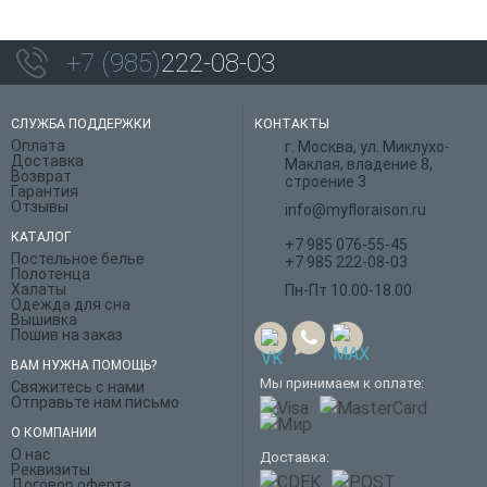
+7 (985)
222-08-03
СЛУЖБА ПОДДЕРЖКИ
КОНТАКТЫ
Оплата
г. Москва, ул. Миклухо-
Доставка
Маклая, владение 8,
Возврат
строение 3
Гарантия
Отзывы
info@myfloraison.ru
КАТАЛОГ
+7 985 076-55-45
Постельное белье
+7 985 222-08-03
Полотенца
Халаты
Пн-Пт 10.00-18.00
Одежда для сна
Вышивка
Пошив на заказ
ВАМ НУЖНА ПОМОЩЬ?
Мы принимаем к оплате:
Свяжитесь с нами
Отправьте нам письмо
О КОМПАНИИ
О нас
Доставка:
Реквизиты
Договор оферта