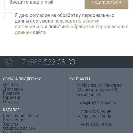
подписаться
Я даю согласие на обработку персональных
данных согласно
пользовательскому
соглашению
и политике
обработки персональных
данных
сайта.
+7 (985)
222-08-03
СЛУЖБА ПОДДЕРЖКИ
КОНТАКТЫ
Оплата
г. Москва, ул. Миклухо-
Доставка
Маклая, владение 8,
Возврат
строение 3
Гарантия
Отзывы
info@myfloraison.ru
КАТАЛОГ
+7 985 076-55-45
Постельное белье
+7 985 222-08-03
Полотенца
Халаты
Пн-Пт 10.00-18.00
Одежда для сна
Вышивка