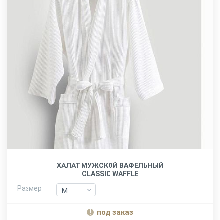
ХАЛАТ МУЖСКОЙ ВАФЕЛЬНЫЙ
CLASSIC WAFFLE
Размер
M
M
L-XL
L-XL
под заказ
XXL
XXL