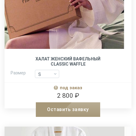
ХАЛАТ ЖЕНСКИЙ ВАФЕЛЬНЫЙ
CLASSIC WAFFLE
Размер
S
S
M
M
под заказ
L-XL
L-XL
2 800 ₽
XXL
XXL
Оставить заявку