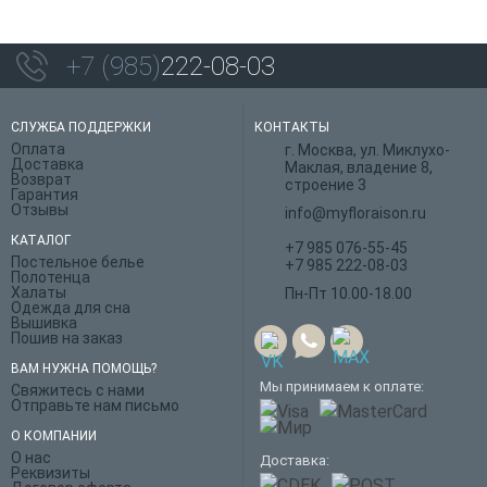
+7 (985)
222-08-03
СЛУЖБА ПОДДЕРЖКИ
КОНТАКТЫ
Оплата
г. Москва, ул. Миклухо-
Доставка
Маклая, владение 8,
Возврат
строение 3
Гарантия
Отзывы
info@myfloraison.ru
КАТАЛОГ
+7 985 076-55-45
Постельное белье
+7 985 222-08-03
Полотенца
Халаты
Пн-Пт 10.00-18.00
Одежда для сна
Вышивка
Пошив на заказ
ВАМ НУЖНА ПОМОЩЬ?
Мы принимаем к оплате:
Свяжитесь с нами
Отправьте нам письмо
О КОМПАНИИ
О нас
Доставка:
Реквизиты