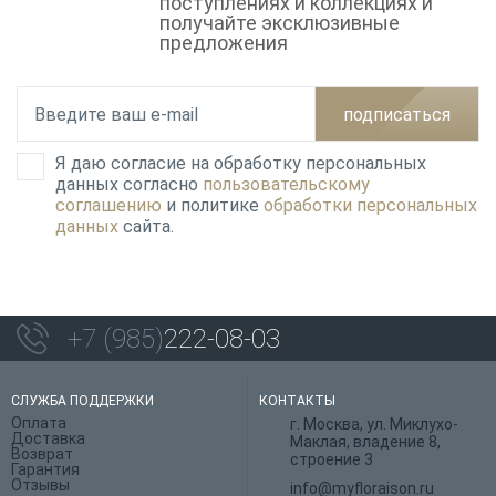
поступлениях и коллекциях и
получайте эксклюзивные
предложения
подписаться
Я даю согласие на обработку персональных
данных согласно
пользовательскому
соглашению
и политике
обработки персональных
данных
сайта.
+7 (985)
222-08-03
СЛУЖБА ПОДДЕРЖКИ
КОНТАКТЫ
Оплата
г. Москва, ул. Миклухо-
Доставка
Маклая, владение 8,
Возврат
строение 3
Гарантия
Отзывы
info@myfloraison.ru