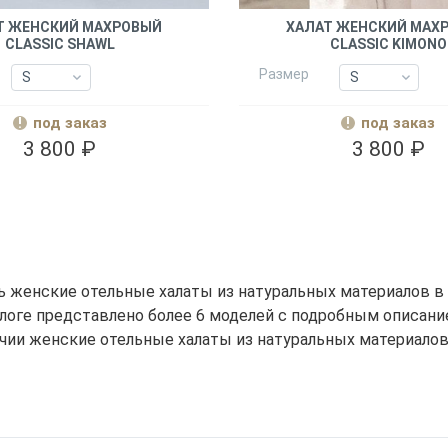
Т ЖЕНСКИЙ МАХРОВЫЙ
ХАЛАТ ЖЕНСКИЙ МАХ
CLASSIC SHAWL
CLASSIC KIMONO
Размер
S
S
S
S
M
M
M
M
под заказ
под заказ
L-XL
L-XL
L-XL
L-XL
3 800 ₽
3 800 ₽
XXL
XXL
XXL
XXL
ь женские отельные халаты из натуральных материалов в М
алоге представлено более 6 моделей с подробным описани
чии женские отельные халаты из натуральных материалов 