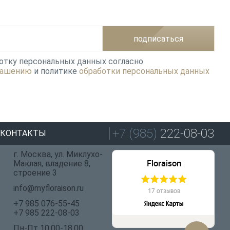
подписаться
ботку персональных данных согласно
лашению
и политике
обработки персональных данных
+7 (985)
222-08-03
КОНТАКТЫ
г. Москва, ул. Миклухо-
Маклая, владение 8,
строение 3
info@myfloraison.ru
+7 985 076-55-45
+7 985 222-08-03
Пн-Пт 10.00-18.00