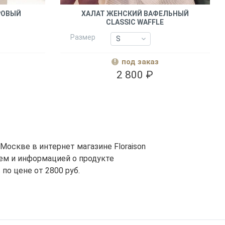
РОВЫЙ
ХАЛАТ ЖЕНСКИЙ ВАФЕЛЬНЫЙ
CLASSIC WAFFLE
Размер
S
S
M
M
под заказ
L-XL
L-XL
2 800 ₽
XXL
XXL
оскве в интернет магазине Floraison
ем и информацией о продукте
по цене от 2800 руб.