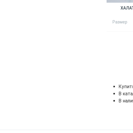
ХАЛА
Размер
Купит
В кат
В нали