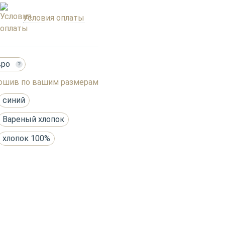
Условия оплаты
вро
?
ошив по вашим размерам
синий
Вареный хлопок
хлопок 100%