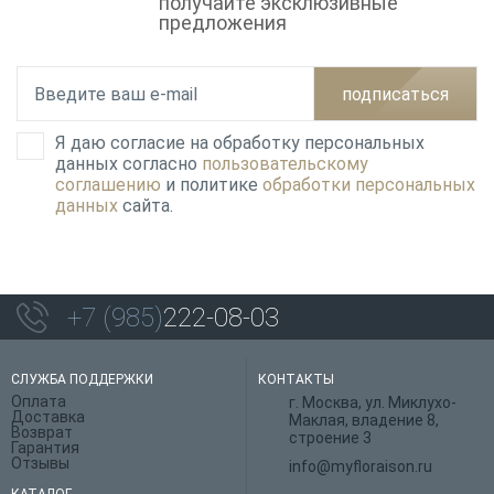
получайте эксклюзивные
предложения
подписаться
Я даю согласие на обработку персональных
данных согласно
пользовательскому
соглашению
и политике
обработки персональных
данных
сайта.
+7 (985)
222-08-03
СЛУЖБА ПОДДЕРЖКИ
КОНТАКТЫ
Оплата
г. Москва, ул. Миклухо-
Доставка
Маклая, владение 8,
Возврат
строение 3
Гарантия
Отзывы
info@myfloraison.ru