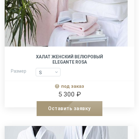
ХАЛАТ ЖЕНСКИЙ ВЕЛЮРОВЫЙ
ELEGANTE ROSA
Размер
S
S
M
M
под заказ
L-XL
L-XL
5 300 ₽
XXL
XXL
Оставить заявку