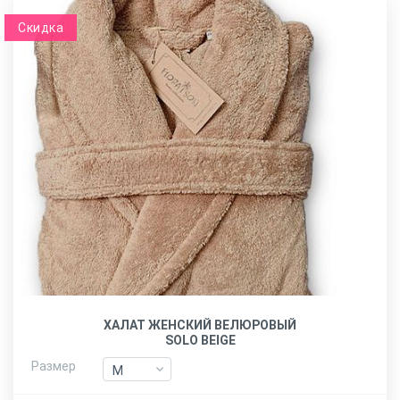
Скидка
ХАЛАТ ЖЕНСКИЙ ВЕЛЮРОВЫЙ
SOLO BEIGE
Размер
M
M
XXL
XXL