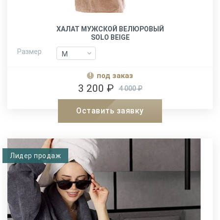
ХАЛАТ МУЖСКОЙ ВЕЛЮРОВЫЙ
SOLO BEIGE
Размер
M
M
L-XL
L-XL
под заказ
XXL
XXL
3 200 ₽
4 000 ₽
Оставить заявку
Лидер продаж