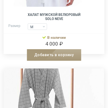
ХАЛАТ МУЖСКОЙ ВЕЛЮРОВЫЙ
SOLO NEVE
Размер
M
M
L-XL
L-XL
В наличии
XXL
XXL
4 000 ₽
Добавить в корзину