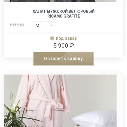
ХАЛАТ МУЖСКОЙ ВЕЛЮРОВЫЙ
RICAMO GRAFITE
Размер
M
M
L-XL
L-XL
под заказ
XXL
XXL
5 900 ₽
Оставить заявку