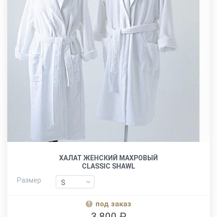
ХАЛАТ ЖЕНСКИЙ МАХРОВЫЙ
CLASSIC SHAWL
Размер
S
S
M
M
под заказ
L-XL
L-XL
3 800 ₽