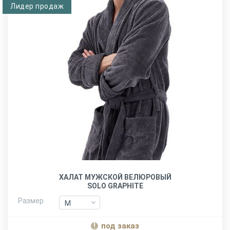
Лидер продаж
ХАЛАТ МУЖСКОЙ ВЕЛЮРОВЫЙ
SOLO GRAPHITE
Размер
M
M
L-XL
L-XL
под заказ